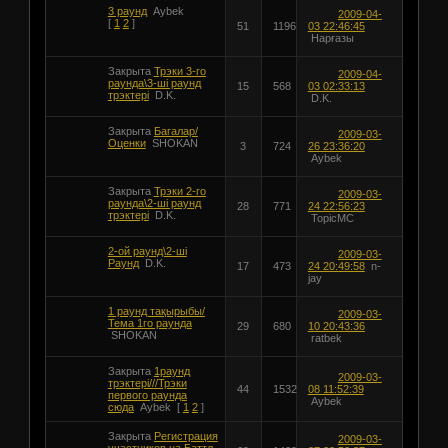
3 раунд
Aybek
2009-04-
[
1
2
]
51
1196
03 22:46:45
Нарғазы
Закрыта
Трэки 3-го
2009-04-
раунда\3-ші раунд
15
568
03 02:33:13
трэктері
D.K.
D.K.
Закрыта
Багалар/
2009-03-
Оценки
SHOKAN
3
724
26 23:36:20
Aybek
Закрыта
Трэки 2-го
2009-03-
раунда\2-ші раунд
28
771
24 22:56:23
трэктері
D.K.
TopicMC
2-ой раунд\2-шi
2009-03-
Раунд
D.K.
17
473
24 20:49:58
n-
jay
1 раунд тақырыбы/
2009-03-
Тема 1го раунда
29
680
10 20:43:36
SHOKAN
ratbek
Закрыта
1раунд
2009-03-
трэктері///Трэки
44
1532
08 11:52:39
первого раунда
Aybek
сюда
Aybek
[
1
2
]
Закрыта
Регистрация
2009-03-