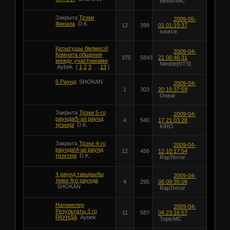
BeisenMC
Закрыта
Трэки
2009-05-
Финала
D.K.
12
399
01 01:19:37
source
Қатысушы бөлмесі//
2009-04-
Комната общения
375
5843
21 00:46:31
между участниками
Nimble[NTS]
Aybek
[
1
2
3
…
13
]
5 Раунд
SHOKAN
2009-04-
1
303
20 15:37:59
Oneal
Закрыта
Трэки 5-го
2009-04-
раунда/5-шi раунд
4
540
17 21:03:28
трэкерi
D.K.
KIRO
Закрыта
Трэки 4-го
2009-04-
раунда\4-ші раунд
12
456
12 10:17:54
трэктері
D.K.
RapTerror
4 раунд такырыбы
2009-04-
тема 4го раунда
4
295
06 09:35:09
SHOKAN
RapTerror
Натижелер
2009-04-
Результаты 3 го
11
587
04 23:16:57
РАУНДА
Aybek
TopicMC