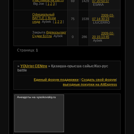
участников на Баттл
69
1429
07 20:50:37
Big Joe
[
1
2
3
]
ESAKA
Официальный
2009-03-
BATTLE 1 Всем
75
1539
07 14:30:23
сюда
Aybek
[
1
2
3
]
LIUCERRO
Закрыта
Әділқазылар/
2009-02-
Судии Бэтла
Aybek
0
286
20 15:13:45
Aybek
Страница:
1
»
YOUrist CENtre
»
Қазақша-орысша сайыс/Каз-рус
battle
Единый форум поддержки
|
Создать свой форум
|
выгодные покупки на AliExpress