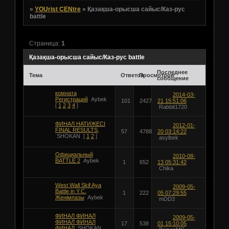
»
YOUrist CENtre
»
Қазақша-орысша сайыс/Каз-рус
battle
Страница:
1
Қазақша-орысша сайыс/Каз-рус battle
Последнее
Тема
Ответов
Просмотров
сообщение
комната
2014-03-
Регистраций
Aybek
101
2427
21 15:51:06
[
1
2
3
4
]
Rabbit1720
ФИНАЛ НАТИЖЕСI
2012-01-
FINAL RESULTS,
57
4788
20 03:14:22
SHOKAN
[
1
2
]
asylbek
Официальный
2010-08-
BATTLE 2
Aybek
1
652
13 05:31:42
Chika
West Wall Skif Aya
2009-05-
Battle in Y.C.
1
222
05 07:29:55
Женiмпазы
Aybek
mDD3
ФИНАЛ ФИНАЛ
2009-05-
ФИНАЛ ФИНАЛ
17
538
01 15:10:05
ФИНАЛ
SHOKAN