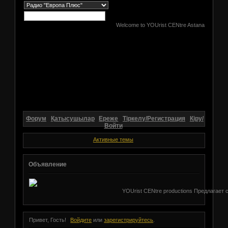
Welcome to YOUrist CENtre Astana
Форум
Қатысушылар
Ереже
Тіркелу/Регистрация
Кіру/
Войти
Активные темы
Объявление
YOUrist CENtre productions Предлагает 
Привет, Гость!
Войдите
или
зарегистрируйтесь
.