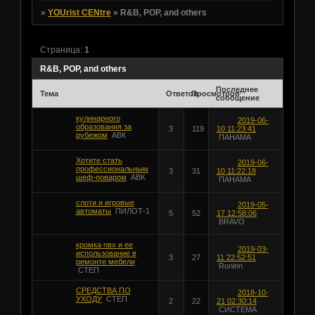
»
YOUrist CENtre
»
R&B, POP, and others
Страница:
1
R&B, POP, and others
Последнее
Тема
Ответов
Просмотров
сообщение
кулинарного
2019-06-
образования за
3
119
10 11:23:41
рубежом
АВК
ПАНАМА
Хотите стать
2019-06-
профессиональным
3
31
10 11:22:18
шеф-поваром
АВК
ПАНАМА
слоти и игровые
2019-05-
автоматы
ПИЛОТ-1
5
52
17 12:58:06
BRAVO
кромка пвх и ее
2019-03-
использование в
3
27
11 22:52:51
ремонте мебели
Roninn
СТЕП
СРЕДСТВА ПО
2018-10-
УХОДУ
СТЕП
2
22
21 02:30:14
СИСТЕМА