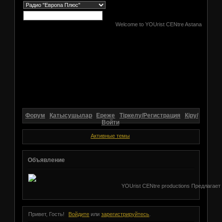
Welcome to YOUrist CENtre Astana
Форум
Қатысушылар
Ереже
Тіркелу/Регистрация
Кіру/
Войти
Активные темы
Объявление
YOUrist CENtre productions Предлагает
Привет, Гость!
Войдите
или
зарегистрируйтесь
.