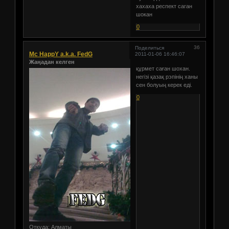
хахаха респект саган
шокан
0
36
Поделиться
Mc HappY a.k.a. FedG
2011-01-06 16:46:07
Жаңадан келген
құрмет саған шохан.
негізі қазақ рэпінің ханы
сен болуың керек еді.
0
Откуда:
Алматы