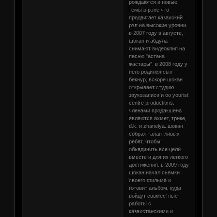
рождаются и новые
темы в рэпе что
продвигает казахский
рэп на высокие уровни.
в 2007 году в августе,
шокан и абдула
снимают видеоклип на
песню "астана
жастары". в 2008 году у
него родился сын
бекнур, вскоре шокан
открывает студию
звукозаписи и оо yourist
centre productions.
членами продакшена
являются ахмет, трике,
d.k. и zhanelyа. шокан
собрал талантливых
ребят, чтобы
обьядинить все цели
вместе и для их легкого
достижения. в 2009 году
шокан начал сьемки
своего фильма и
готовит альбом, куда
войдут совместные
работы с
казахстанскими и