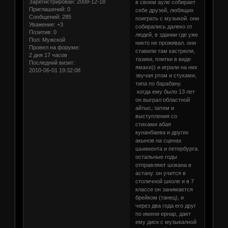
Зарегистрирован
: 2008-12-18
в своем ауле собирает
Приглашений:
0
себе друзей, любящих
Сообщений:
285
поиграть с музыкой. они
Уважение:
+3
собирались далеко от
Позитив:
0
людей, в здании где уже
Пол:
Мужской
никто не проживал. они
Провел на форуме:
ставили там кастрюли,
2 дня 17 часов
тазики, плитки в виде
Последний визит:
ямахи)) и играли на них
2010-06-01 19:32:08
звучая ртом и стуками,
типа по барабану.
когда ему было 13 лет
он выграл областной
айтыс, затем и
выступления со
стихами абая
кунанбаева и других
акынов на сценах
шымкента и петербурга.
остальные годы
отправляют шокана в
астану. он учится в
столичной школе и в 7
классе он занимается
брейком (танец), и
через два года его друг
по имени ернар, дает
ему диск с музыкалной