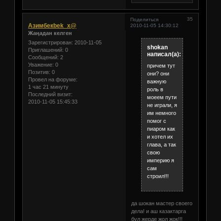
35
Поделиться
Азимбекbek_x@
2010-11-05 14:30:12
Жаңадан келген
Зарегистрирован
: 2010-11-05
shokan
Приглашений:
0
написал(а):
Сообщений:
2
Уважение:
0
причем тут
Позитив:
0
они? они
Провел на форуме:
важную
1 час 21 минуту
роль в
Последний визит:
моеем пути
2010-11-05 15:45:33
не играли, я
им немного
помог с
пиаром как
и хотел их
глава, а так
свою
империю я
сам
строил!!!
да шокан мастер своего
дела! и аш казактарга
бул жерде жол жок!!!