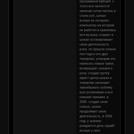
программой hiphop4. с
этого все начнется!
записав сотни песень в
стиле рэп, шокан
вскоре их потеряет.
компьютер на котором
он работал и хранилась
вся музыка, сгорает и
шокан останавливает
свою деятельность
рэпа. но прошло только
пол года и его друг
темирлан, уговорив его
написать новые треки,
возвращает шокана к
рэпу. создав группу
юрист центр шокан и
темирлан начинают
завоебывать публику
выступлениями и все
новыми треками. в
2005 создав свою
семью, шокан
продолжает свою
деятельность. в 2006
году у шокана
рождается дочь нурай!
вскоре у него