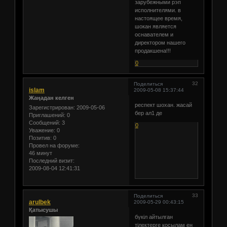
зарубежными рэп
исполнителями. в
настоящее время,
шокан является
оснавателем и
директором нашего
продакшена!!!
0
32
Поделиться
islam
2009-05-08 15:37:44
Жаңадан келген
респект шохан. жасай
Зарегистрирован
: 2009-05-06
бер ал1 де
Приглашений:
0
Сообщений:
3
0
Уважение:
0
Позитив:
0
Провел на форуме:
46 минут
Последний визит:
2009-08-04 12:41:31
33
Поделиться
arulbek
2009-05-29 00:43:15
Қатысушы
бүкіл айтылган
тілектерге қосылам ен