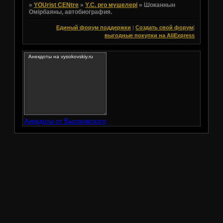
»
YOUrist CENtre
»
Y.C. pro мүшелері
»
Шоканнын
Омiрбаяны, автобиография.
Единый форум поддержки
|
Создать свой форум
|
выгодные покупки на AliExpress
Анекдоты от Высоковского