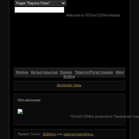
Welcome to YOUrist CENtre Astana
Форум
Қатысушылар
Ереже
Тіркелу/Регистрация
Кіру/
Войти
Активные темы
Объявление
YOUrist CENtre productions Предлагает след
Привет, Гость!
Войдите
или
зарегистрируйтесь
.