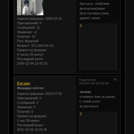
бастысы тілейтінім -
денсаулық(аман
бол).токтама.үлкен
құрмет саған.
Зарегистрирован
: 2009-03-31
Приглашений:
0
0
Сообщений:
11
Уважение:
+2
Позитив:
+5
Пол:
Мужской
Возраст:
32
[1993-08-30]
Провел на форуме:
9 часов 35 минут
Последний визит:
2009-12-04 22:42:25
34
Поделиться
Ерсаин
2010-07-04 03:36:00
Жаңадан келген
shokan
Зарегистрирован
: 2010-07-02
отзовись пож-та шокан,
Приглашений:
0
с тобой хотят
Сообщений:
2
встретиться
Уважение:
0
Позитив:
0
0
Провел на форуме:
1 час 58 минут
Последний визит:
2011-02-03 23:15:40