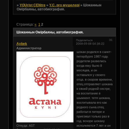
»
YOUrist CENtre
»
Y.C. pro мүшелері
»
Шоканнын
Омiрбаяны, автобиография.
Страница:
«
1
2
Шоканнын Омiрбаяны, автобиография.
31
Поделиться
Aybek
2009-05-08 04:38:22
Администратор
шокан родился в санкт-
петербурге 1987 году.
родители развелись
когда ему было 8
месяцев, и он
оставался у своего
отца. в скором времени,
отец отправляет шокана
к своей родной сестре,
на воспитание в
шымкент. тетя шокана,
воспитывала его как
родного сына.отец
работал в питере и
приезжал только раз в
год. вскоре шокану
Откуда:
AST
исполняется 7 лет и он