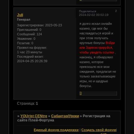
2
Поделиться
Juli
2024-02-02 00:02:19
Генерал
я долго искал онлайн
Зарегистрирован
: 2023-05-23
казино, где мог бы
Приглашений:
0
наслаждаться игрой и
Сообщений:
124
при этом получать
Уважение:
0
крупные бонусы
Войди
Позитив:
0
или Зарегистрируйся,
Провел на форуме:
1 час 23 минуты
чтобы увидеть ссылки
.
Последний визит:
наконец, я обнаружил
2024-04-25 20:26:39
казино, которое
превзошло все мои
ожидания, предлагая не
только захватывающие
игры, но и щедрые
бонусы.
0
Страница:
1
»
YOUrist CENtre
»
Сабақтар/Уроки
»
Регистрация на
сайте Плей-Фортуна
Единый форум поддержки
|
Создать свой форум
|