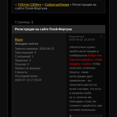
»
YOUrist CENtre
»
Сабақтар/Уроки
»
Регистрация на
сайте Плей-Фортуна
Страница:
1
Регистрация на сайте Плей-Фортуна
1
Поделиться
Rizzy
2020-06-22 18:20:00
Жаңадан келген
обязательно нужно
Зарегистрирован
: 2020-06-22
пройти регистрацию в
Приглашений:
0
плейфортуна
Войди или
Сообщений:
1
Зарегистрируйся, чтобы
Уважение:
0
увидеть ссылки
, чтобы
Позитив:
0
получить отличные
Провел на форуме:
4 минуты
бонусы. также
Последний визит:
регистрация дает
2020-07-13 17:25:44
привилегию - вы
получаете доступ ко
всем слотами, что есть
в игровом клубе.
ну и, конечно же,
благодаря этому вы
сможете заработать при
условии выигрыша.
0