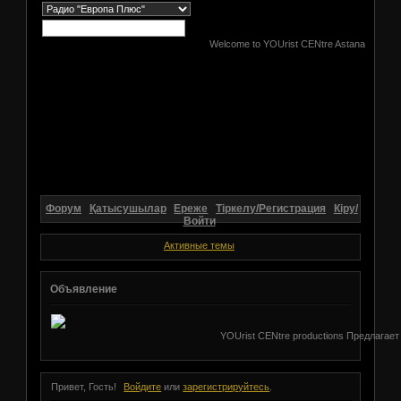
Welcome to YOUrist CENtre Astana
Форум
Қатысушылар
Ереже
Тіркелу/Регистрация
Кіру/
Войти
Активные темы
Объявление
YOUrist CENtre productions Предлагает
Привет, Гость!
Войдите
или
зарегистрируйтесь
.