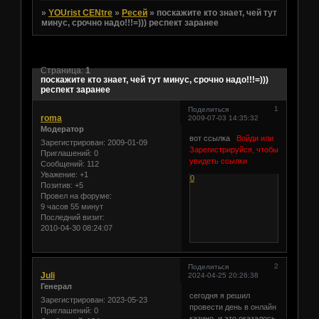
»
YOUrist CENtre
»
Ресей
»
поскажите кто знает, чей тут
минус, срочно надо!!!=))) респект заранее
Страница:
1
поскажите кто знает, чей тут минус, срочно надо!!!=)))
респект заранее
1
Поделиться
roma
2009-07-03 14:35:32
Модератор
вот ссылка
Войди или
Зарегистрирован
: 2009-01-09
Зарегистрируйся, чтобы
Приглашений:
0
увидеть ссылки
Сообщений:
112
Уважение:
+1
0
Позитив:
+5
Провел на форуме:
9 часов 55 минут
Последний визит:
2010-04-30 08:24:07
2
Поделиться
Juli
2024-04-25 20:26:38
Генерал
сегодня я решил
Зарегистрирован
: 2023-05-23
провести день в онлайн
Приглашений:
0
казино, и это оказалось