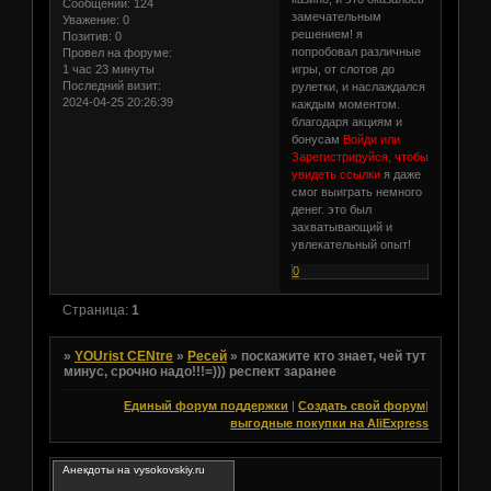
Сообщений:
124
замечательным
Уважение:
0
решением! я
Позитив:
0
попробовал различные
Провел на форуме:
1 час 23 минуты
игры, от слотов до
Последний визит:
рулетки, и наслаждался
2024-04-25 20:26:39
каждым моментом.
благодаря акциям и
бонусам
Войди или
Зарегистрируйся, чтобы
увидеть ссылки
я даже
смог выиграть немного
денег. это был
захватывающий и
увлекательный опыт!
0
Страница:
1
»
YOUrist CENtre
»
Ресей
»
поскажите кто знает, чей тут
минус, срочно надо!!!=))) респект заранее
Единый форум поддержки
|
Создать свой форум
|
выгодные покупки на AliExpress