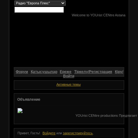
Welcome to YOUrist CENtre Astana
Форум
Қатысушылар
Ереже
Тіркелу/Регистрация
Кіру/
Войти
Активные темы
Объявление
YOUrist CENtre productions Предлагает
Привет, Гость!
Войдите
или
зарегистрируйтесь
.