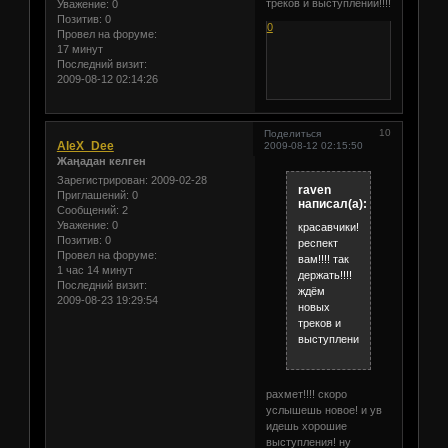
треков и выступлений!!!!
Уважение:
0
Позитив:
0
0
Провел на форуме:
17 минут
Последний визит:
2009-08-12 02:14:26
10
Поделиться
AleX_Dee
2009-08-12 02:15:50
Жаңадан келген
Зарегистрирован
: 2009-02-28
raven
Приглашений:
0
написал(а):
Сообщений:
2
Уважение:
0
красавчики!!!!)
Позитив:
0
респект
Провел на форуме:
вам!!!! так
1 час 14 минут
держать!!!!
Последний визит:
ждём
2009-08-23 19:29:54
новых
треков и
выступлений!!!!
рахмет!!!! скоро
услышешь новое! и ув
идешь хорошие
выступления! ну