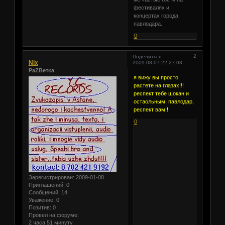
фестивалях и
концертах города
павлодара.
0
2
Поделиться
Nix
2009-08-07 22:27:08
PaZВетка
я вижу вы просто
растете на глазах!!!
респект тебе шокан и
остаольным, павлодар,
респект вам!!
0
Зарегистрирован
: 2009-01-08
Приглашений:
0
Сообщений:
14
Уважение:
0
Позитив:
0
Провел на форуме:
2 часа 51 минуту