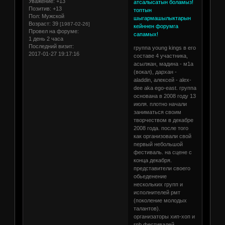
Уважение:
+13
атсалысатын боламыз!
Позитив:
+13
топтын
Пол:
Мужской
шыгармашылыктарын
Возраст:
39
[1987-02-26]
кейннен форумга
Провел на форуме:
сапамых!
1 день 2 часа
Последний визит:
группа young kings в его
2017-01-27 19:17:16
составе 4 участника,
асылжан, мадина - м1а
(вокал), дархан -
aladdin, алексей - alex-
dee aka ego-east. группа
основана в 2008 году 13
июля. плотно начали
заниматься своим
творчеством в декабре
2008 года. после того
как организовали свой
первый небольшой
фестиваль. на сцене с
конца декабря.
представители своего
обьеденение
нескольких групп и
исполнителей рмт
(поколение молодых
талантов).
организаторы хип-хоп и
rnb фестивалей.