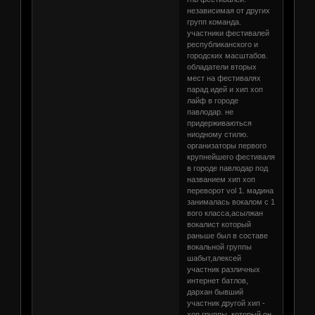
независимая от других
групп команда.
участники фестивалей
республиканского и
городских масштабов.
обладатели вторых
мест на фестивалях
парад идей и хип хоп
лайф в городе
павлодар. не
придерживаються
ниодному стилю.
организаторы первого
крупнейшего фестиваля
в городе павлодар под
названием хип хоп
переворот vol 1. мадина
занималась вокалом с 1
вого класса,асылжан
вокалист который
раньше был в составе
вокальной группы
шабыт,алексей
участник различных
интернет батлов,
дархан бывший
участник другой хип -
хоп группы, который он