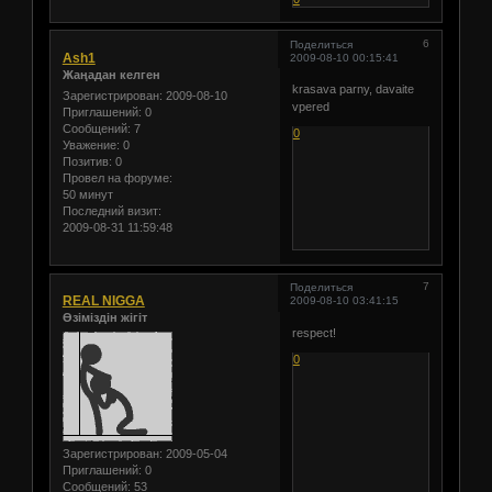
6
Поделиться
Ash1
2009-08-10 00:15:41
Жаңадан келген
krasava parny, davaite
Зарегистрирован
: 2009-08-10
vpered
Приглашений:
0
Сообщений:
7
0
Уважение:
0
Позитив:
0
Провел на форуме:
50 минут
Последний визит:
2009-08-31 11:59:48
7
Поделиться
REAL NIGGA
2009-08-10 03:41:15
Өзіміздін жігіт
respect!
0
Зарегистрирован
: 2009-05-04
Приглашений:
0
Сообщений:
53