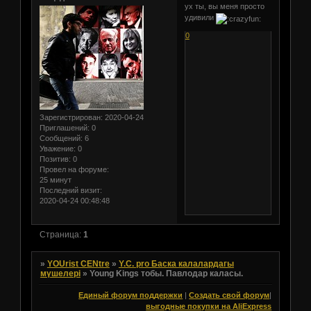
ух ты, вы меня просто
удивили
0
Зарегистрирован
: 2020-04-24
Приглашений:
0
Сообщений:
6
Уважение:
0
Позитив:
0
Провел на форуме:
25 минут
Последний визит:
2020-04-24 00:48:48
Страница:
1
»
YOUrist CENtre
»
Y.C. pro Баска калалардагы
мүшелері
»
Young Kings тобы. Павлодар каласы.
Единый форум поддержки
|
Создать свой форум
|
выгодные покупки на AliExpress