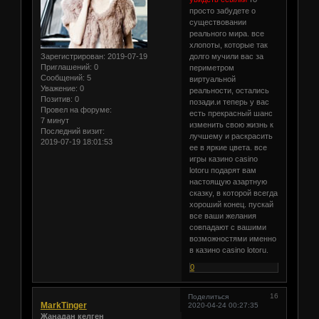
просто забудете о
существовании
реального мира. все
хлопоты, которые так
Зарегистрирован
: 2019-07-19
долго мучили вас за
Приглашений:
0
периметром
Сообщений:
5
виртуальной
Уважение:
0
реальности, остались
Позитив:
0
позади.и теперь у вас
Провел на форуме:
есть прекрасный шанс
7 минут
изменить свою жизнь к
Последний визит:
лучшему и раскрасить
2019-07-19 18:01:53
ее в яркие цвета. все
игры казино casino
lotoru подарят вам
настоящую азартную
сказку, в которой всегда
хороший конец. пускай
все ваши желания
совпадают с вашими
возможностями именно
в казино casino lotoru.
0
16
Поделиться
MarkTinger
2020-04-24 00:27:35
Жаңадан келген