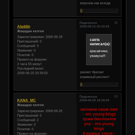
впрочем как всегда
0
11
Поделиться
Aladdin
2009-08-12 02:20:45
Жаңадан келген
Зарегистрирован
: 2009-06-29
catris
Приглашений:
0
написал(а):
Сообщений:
3
Уважение:
0
красавчики,
Позитив:
0
уважуха!!!
Провел на форуме:
2 часа 55 минут
Последний визит:
рахмет братан!
2009-08-25 20:39:50
взаимный респект!
0
12
Поделиться
KANA_MC
2009-09-26 16:29:45
Жаңадан келген
запомни наше имя
Зарегистрирован
: 2009-09-26
- это young kings
Приглашений:
0
трэки без понтов
Сообщений:
2
уоу - это young
Уважение:
0
kings
Позитив:
0
4 разных стиля -
Провел на форуме: