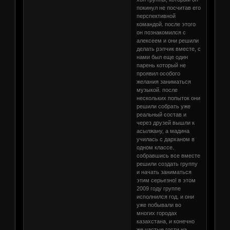
покинул не посчитав его
перспективной
командой. после этого
он познакомился с
алексеем и они решили
делать рэпчик вместе, с
нами был еще один
парень который не
проявил особого
желания заниматься
музыкой. после
нескольких попыток они
решили собрать уже
реальный состав и
через друзей вышли к
асылжану, а мадина
училась с дарханом в
одном классе.
собравшись все вместе
решили создать группу
и начать заниматься
этим серьезно! в этом
2009 году группе
исполнился год. и они
уже побывали во
многих городах
казахстана, и конечно
же частые гости на