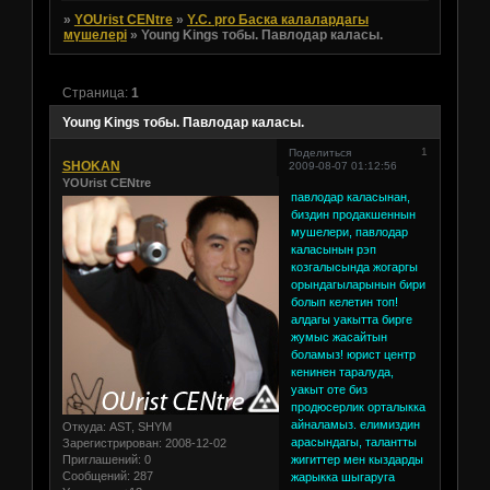
»
YOUrist CENtre
»
Y.C. pro Баска калалардагы
мүшелері
»
Young Kings тобы. Павлодар каласы.
Страница:
1
Young Kings тобы. Павлодар каласы.
1
Поделиться
SHOKAN
2009-08-07 01:12:56
YOUrist CENtre
павлодар каласынан,
биздин продакшеннын
мушелери, павлодар
каласынын рэп
козгалысында жогаргы
орындагыларынын бири
болып келетин топ!
алдагы уакытта бирге
жумыс жасайтын
боламыз! юрист центр
кенинен таралуда,
уакыт оте биз
продюсерлик орталыкка
айналамыз. елимиздин
Откуда:
AST, SHYM
арасындагы, талантты
Зарегистрирован
: 2008-12-02
Приглашений:
0
жигиттер мен кыздарды
Сообщений:
287
жарыкка шыгаруга