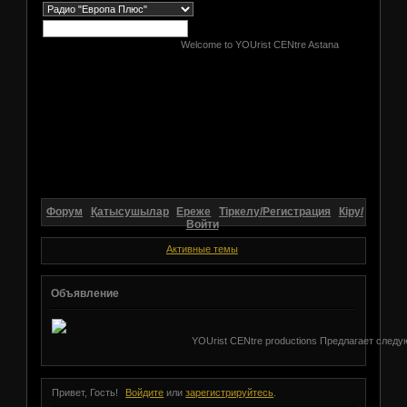
Welcome to YOUrist CENtre Astana
Форум
Қатысушылар
Ереже
Тіркелу/Регистрация
Кіру/
Войти
Активные темы
Объявление
YOUrist CENtre productions Предлагает следующи
Привет, Гость!
Войдите
или
зарегистрируйтесь
.