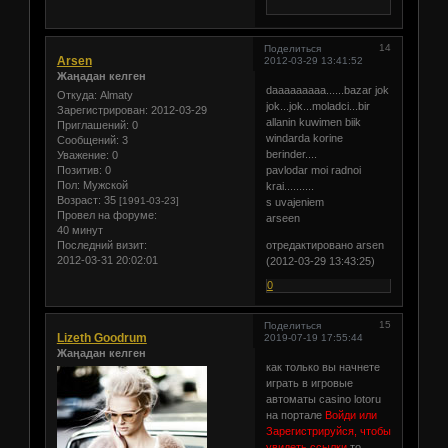
14
Поделиться
Arsen
2012-03-29 13:41:52
Жаңадан келген
daaaaaaaaa......bazar jok
Откуда:
Almaty
jok...jok...moladci...bir
Зарегистрирован
: 2012-03-29
allanin kuwimen biik
Приглашений:
0
windarda korine
Сообщений:
3
berinder....
Уважение:
0
pavlodar moi radnoi
Позитив:
0
Пол:
Мужской
krai..........
Возраст:
35
[1991-03-23]
s uvajeniem
Провел на форуме:
arseen
40 минут
отредактировано arsen
Последний визит:
2012-03-31 20:02:01
(2012-03-29 13:43:25)
0
15
Поделиться
Lizeth Goodrum
2019-07-19 17:55:44
Жаңадан келген
как только вы начнете
играть в игровые
автоматы casino lotoru
на портале
Войди или
Зарегистрируйся, чтобы
увидеть ссылки
то