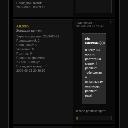
Последний визит:
2009-08-10 00:09:13
3
Поделиться
Aladdin
2009-08-09 23:34:44
Жаңадан келген
Зарегистрирован
: 2009-06-29
nix
Приглашений:
0
написал(а):
Сообщений:
3
Уважение:
0
я вижу вы
Позитив:
0
просто
Провел на форуме:
растете на
2 часа 55 минут
глазах!!!
Последний визит:
респект
2009-08-25 20:39:50
тебе шокан
и
остаольным,
павлодар,
респект
вам!!
и тебе респект брат!
0