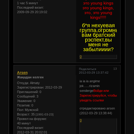
это young kings
1 час 5 минут
это young kings,
Последний визит:
2009-09-29 20:19:02
это, это young
kings!!!!!
б*я нехуевая
группа,огромный
вам братский
рэспект,вы
меня не
забылииии?
0
13
Поделиться
Arsen
2012-03-29 13:37:42
Жаңадан келген
ia ia ia angime
Откуда:
Almaty
jok......rizamin
Зарегистрирован
: 2012-03-29
senderge
Войди или
Приглашений:
0
Зарегистрируйся, чтобы
Сообщений:
3
увидеть ссылки
Уважение:
0
Позитив:
0
отредактировано arsen
Пол:
Мужской
(2012-03-29 13:38:44)
Возраст:
35
[1991-03-23]
Провел на форуме:
0
40 минут
Последний визит:
2012-03-31 20:02:01