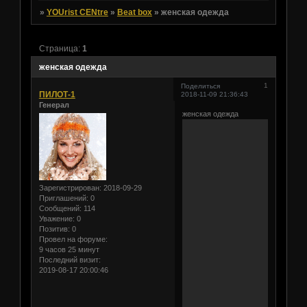
»
YOUrist CENtre
»
Beat box
»
женская одежда
Страница:
1
женская одежда
1
Поделиться
ПИЛОТ-1
2018-11-09 21:36:43
Генерал
женская одежда
Зарегистрирован
: 2018-09-29
Приглашений:
0
Сообщений:
114
Уважение:
0
Позитив:
0
Провел на форуме:
9 часов 25 минут
Последний визит:
2019-08-17 20:00:46