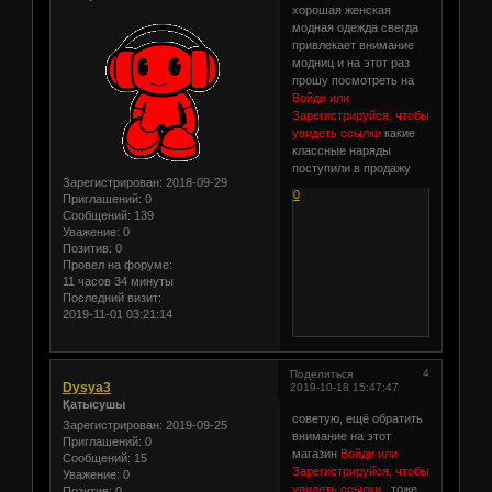
хорошая женская
модная одежда свегда
привлекает внимание
модниц и на этот раз
прошу посмотреть на
Войди или
Зарегистрируйся, чтобы
увидеть ссылки
какие
классные наряды
поступили в продажу
Зарегистрирован
: 2018-09-29
0
Приглашений:
0
Сообщений:
139
Уважение:
0
Позитив:
0
Провел на форуме:
11 часов 34 минуты
Последний визит:
2019-11-01 03:21:14
4
Поделиться
Dysya3
2019-10-18 15:47:47
Қатысушы
советую, ещё обратить
Зарегистрирован
: 2019-09-25
внимание на этот
Приглашений:
0
магазин
Войди или
Сообщений:
15
Зарегистрируйся, чтобы
Уважение:
0
увидеть ссылки
, тоже
Позитив:
0