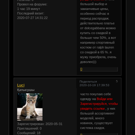
большой выбор и
Провел на форуме:
1 час 19 минут
заманчивые цены,
Последний визит:
особенно сейчас в
2020-07-27 14:31:22
период распродаж.
действительно платье
от dolcegabbana можно
купить со скидкой в
больше чем 50%, а вот
например спортивный
костюм от ralph lauren
со скидкой в 65 %. я
мужу приобрела, очень
доволен)))
0
5
Поделиться
Luci
2020-10-19 17:39:53
Қатысушы
часто покупаю себе
одежду на
Войди или
Зарегистрируйся, чтобы
увидеть ссылки
, у них
большой ассортимент
моделей, много
новинок, существует
Зарегистрирован
: 2020-05-31
система скидок.
Приглашений:
0
Сообщений:
18
0