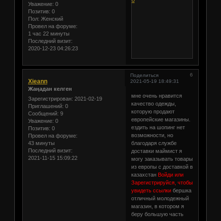
Уважение:
0
Позитив:
0
Пол:
Женский
Провел на форуме:
1 час 22 минуты
Последний визит:
2020-12-23 04:26:23
6
Поделиться
Xieann
2021-05-19 18:49:31
Жаңадан келген
мне очень нравится
Зарегистрирован
: 2021-02-19
качество одежды,
Приглашений:
0
которую продают
Сообщений:
9
европейские магазины.
Уважение:
0
ездить на шопинг нет
Позитив:
0
возможности, но
Провел на форуме:
43 минуты
благодаря службе
Последний визит:
доставки маймист я
2021-11-15 15:09:22
могу заказывать товары
из европы с доставкой в
казахстан
Войди или
Зарегистрируйся, чтобы
увидеть ссылки
бершка
отличный молодежный
магазин, в котором я
беру большую часть