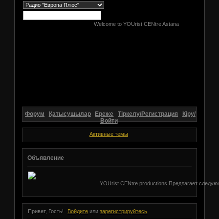
Welcome to YOUrist CENtre Astana
Форум
Қатысушылар
Ереже
Тіркелу/Регистрация
Кіру/
Войти
Активные темы
Объявление
YOUrist CENtre productions Предлагает следующ
Привет, Гость!
Войдите
или
зарегистрируйтесь
.