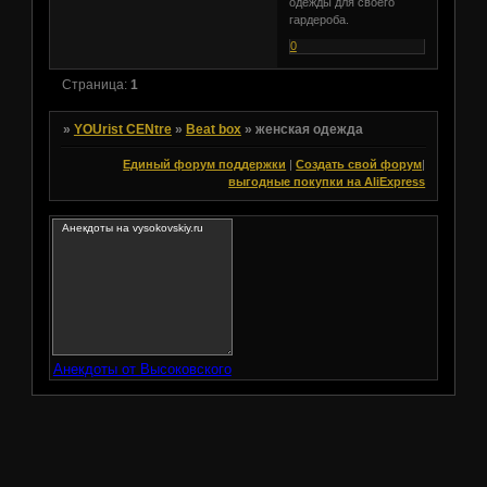
одежды для своего
гардероба.
0
Страница:
1
»
YOUrist CENtre
»
Beat box
»
женская одежда
Единый форум поддержки
|
Создать свой форум
|
выгодные покупки на AliExpress
Анекдоты от Высоковского