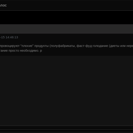
олос
-15 14:46:13
провоцируют “плохие” продукты (полуфабрикаты, фаст-фуд голодание (диеты или нер
тание просто необходимо. р