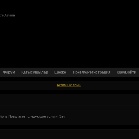
 Astana
Форум
Қатысушылар
Ереже
Тіркелу/Регистрация
Кіру/Войти
Активные темы
ions Предлагает следующие услуги: Звукозапись в Астане, недорого. профессиональны