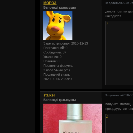
МОРОЗ
Поделиться
2019-06
Белсенді қатысушы
дело в том, когда
находится
0
Зарегистрирован
: 2018-12-13
Приглашений:
0
Сообщений:
37
Уважение:
0
Позитив:
0
Провел на форуме:
2 часа 54 минуты
Последний визит:
2020-05-06 23:59:05
stalker
Поделиться
2019-06
Белсенді қатысушы
получить помощь 
процедуру лечен
0