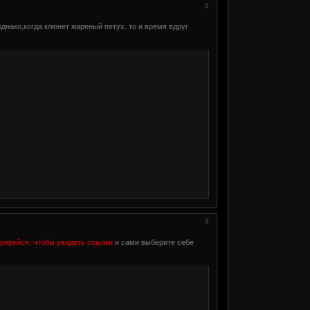
2
однако,когда клюнет жареный петух. то и время вдруг
3
трируйся, чтобы увидеть ссылки
и сами выберите себе