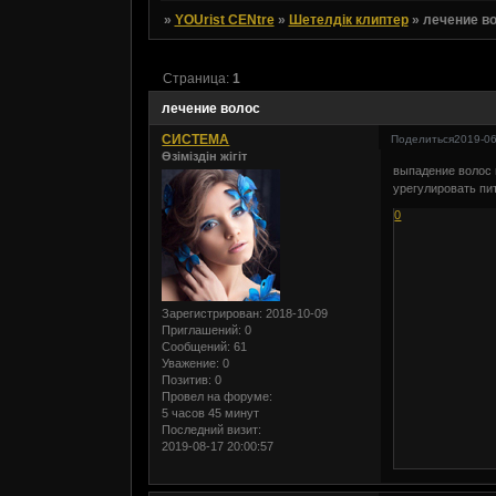
»
YOUrist CENtre
»
Шетелдік клиптер
»
лечение в
Страница:
1
лечение волос
СИСТЕМА
Поделиться
2019-06
Өзіміздін жігіт
выпадение волос 
урегулировать пи
0
Зарегистрирован
: 2018-10-09
Приглашений:
0
Сообщений:
61
Уважение:
0
Позитив:
0
Провел на форуме:
5 часов 45 минут
Последний визит:
2019-08-17 20:00:57