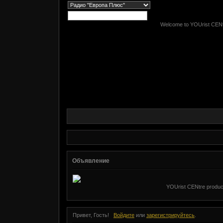
Welcome to YOUrist CENtre
Объявление
YOUrist CENtre product
Привет, Гость!
Войдите
или
зарегистрируйтесь
.