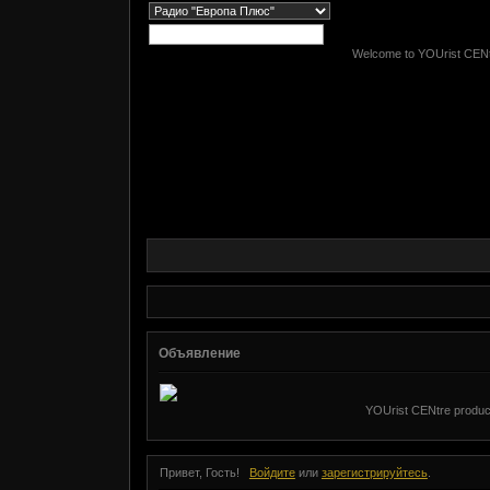
Welcome to YOUrist CENtr
Объявление
YOUrist CENtre produc
Привет, Гость!
Войдите
или
зарегистрируйтесь
.