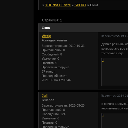
»
YOUrist CENtre
»
SPORT
»
Окна
Страница:
1
Окна
Werig
Поделиться
2019-12
Жаңадан келген
думаю разницы ос
Зарегистрирован
: 2019-10-31
которые это все 
Приглашений:
0
то только сюда.
Сообщений:
8
Уважение:
0
0
Позитив:
0
Провел на форуме:
37 минут
Последний визит:
2021-06-04 17:00:44
Juli
Поделиться
2024-01
Генерал
в поиске волнующ
Зарегистрирован
: 2023-05-23
неотъемлемой час
Приглашений:
0
Сообщений:
124
0
Уважение:
0
Позитив:
0
Провел на форуме: