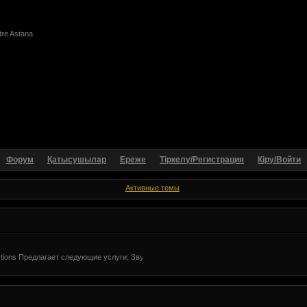
e Astana
Форум
Қатысушылар
Ереже
Тіркелу/Регистрация
Кіру/Войти
Активные темы
tions Предлагает следующие услуги: Звукозапись в Астане, недорого. профессиональн