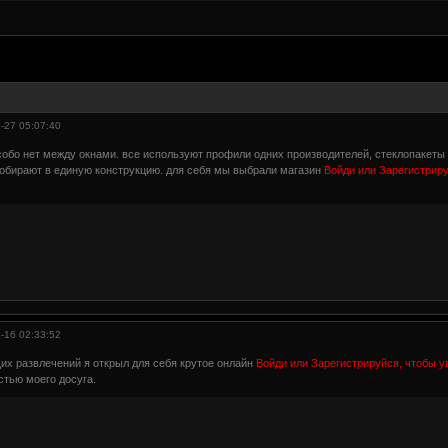
-27 05:07:40
обо нет между окнами. все используют профили одних производителей, стеклопакеты т
собирают в единую конструкцию. для себя мы выбрали магазин
Войди или Зарегистриру
-16 02:33:52
их развлечений я открыл для себя крутое онлайн
Войди или Зарегистрируйся, чтобы у
тью моего досуга.