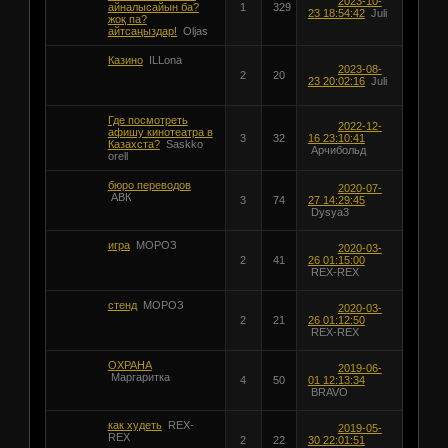
2023-10-
айналысайын ба?
1
329
23 18:54:42
Juli
жоқ па?
айтсаңыздар!
Oljas
Казино
ILLona
2023-08-
2
20
23 20:02:16
Juli
Где посмотреть
2022-12-
афишу кинотеатра в
3
32
16 23:10:41
Казахста?
Saskko
Арчибольд
orell
бюро переводов
2020-07-
АВК
3
74
27 14:29:45
Dysya3
игра
МОРОЗ
2020-03-
2
41
26 01:15:00
REX-REX
стенд
МОРОЗ
2020-03-
2
21
26 01:12:50
REX-REX
ОХРАНА
2019-06-
Маргаритка
4
50
01 12:13:34
BRAVO
как худеть
REX-
2019-05-
REX
2
22
30 22:01:51