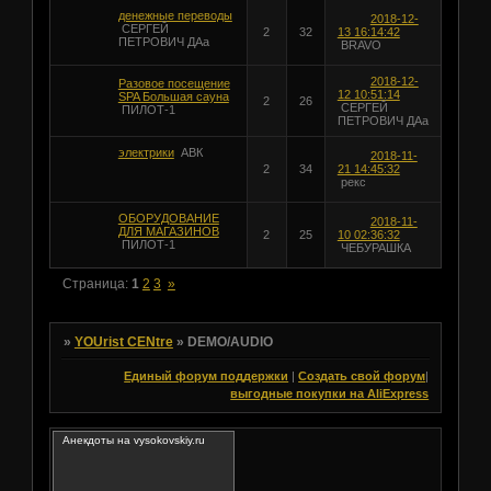
денежные переводы
2018-12-
СЕРГЕЙ
2
32
13 16:14:42
ПЕТРОВИЧ ДАа
BRAVO
2018-12-
Разовое посещение
12 10:51:14
SPA Большая сауна
2
26
СЕРГЕЙ
ПИЛОТ-1
ПЕТРОВИЧ ДАа
электрики
АВК
2018-11-
2
34
21 14:45:32
рекс
ОБОРУДОВАНИЕ
2018-11-
ДЛЯ МАГАЗИНОВ
2
25
10 02:36:32
ПИЛОТ-1
ЧЕБУРАШКА
Страница:
1
2
3
»
»
YOUrist CENtre
»
DEMO/AUDIO
Единый форум поддержки
|
Создать свой форум
|
выгодные покупки на AliExpress