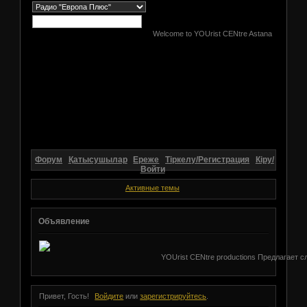
Welcome to YOUrist CENtre Astana
Форум
Қатысушылар
Ереже
Тіркелу/Регистрация
Кіру/
Войти
Активные темы
Объявление
YOUrist CENtre productions Предлагает с
Привет, Гость!
Войдите
или
зарегистрируйтесь
.