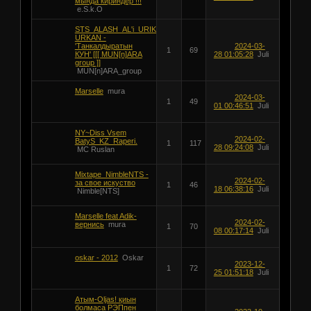
мында кириндер !!!
e.S.k.O
STS_ALASH_AL'i_URIK-
URKAN -
'Танкалдыратын
2024-03-
1
69
КУН' [[[ MUN[n]ARA
28 01:05:28
Juli
group ]]
MUN[n]ARA_group
Marselle
mura
2024-03-
1
49
01 00:46:51
Juli
NY~Diss Vsem
2024-02-
BatyS_KZ_Raperi.
1
117
28 09:24:08
Juli
MC Ruslan
Mixtape_NimbleNTS -
2024-02-
за свое искуство
1
46
18 06:38:16
Juli
Nimble[NTS]
Marselle feat Adik-
2024-02-
вернись
mura
1
70
08 00:17:14
Juli
oskar - 2012
Oskar
2023-12-
1
72
25 01:51:18
Juli
Атым-Oljas! қиын
болмаса РЭПпен