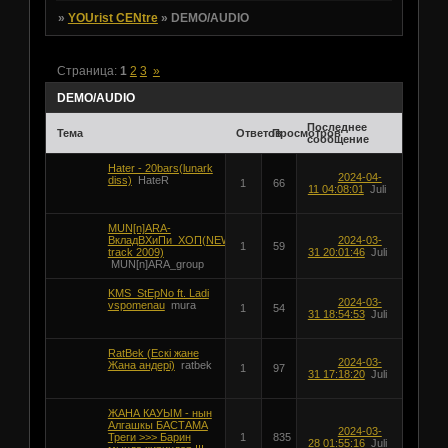
»
YOUrist CENtre
»
DEMO/AUDIO
Страница:
1
2
3
»
DEMO/AUDIO
Последнее
Тема
Ответов
Просмотров
сообщение
Hater - 20bars(lunark
2024-04-
diss)
HateR
1
66
11 04:08:01
Juli
MUN[n]ARA-
ВкладВХиПи_ХОП(NEW
2024-03-
1
59
track 2009)
31 20:01:46
Juli
MUN[n]ARA_group
KMS_StEpNo ft. Ladi
2024-03-
vspomenau
mura
1
54
31 18:54:53
Juli
RatBek (Ескi жане
2024-03-
Жана андерi)
ratbek
1
97
31 17:18:20
Juli
ЖАНА КАУЫМ - нын
Алгашкы БАСТАМА
2024-03-
Треги >>> Барин
1
835
28 01:55:16
Juli