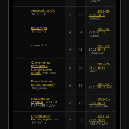
BRAVO
Автомобили KIA
2019-05-
REX-REX
2
27
30 21:58:50
BRAVO
поиск тура
2019-05-
ПИЛОТ-1
4
34
22 03:07:33
stalker
сауна
АВК
2019-03-
4
42
14 16:58:43
Владимир
Слежение за
2019-03-
вагонами и
2
29
03 14:38:59
контейнерами
Игнат
онлайн
Вишенка
Какую баню вы
2019-02-
предпочитаете?
4
33
23 16:38:01
АВК
Владимир
медицинская
2019-01-
справка
СЕРГЕЙ
2
17
02 21:36:34
ПЕТРОВИЧ ДАа
ЧЕБУРАШКА
Организация
2018-12-
Вашего торжества
2
31
29 21:20:19
ПИЛОТ-1
ЧЕБУРАШКА