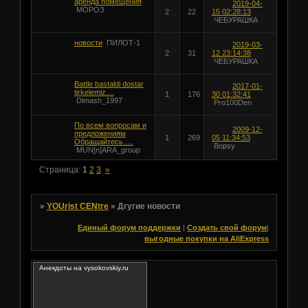
аренда помещения
2019-04-
МОРОЗ
2
22
15 02:28:13
ЧЕБУРАШКА
новости
ПИЛОТ-1
2019-03-
2
31
12 23:14:38
ЧЕБУРАШКА
Battle bastaldi dostar
2017-01-
tirkelemiz....
1
176
30 01:32:41
Dimash_1997
Pro100Den
По всем вопросам и
2009-12-
предложениям
1
269
05 11:34:53
Обращайтесь ....
Bopsy
MUN[n]ARA_group
Страница:
1
2
3
»
»
YOUrist CENtre
»
Дгугие новости
Единый форум поддержки
|
Создать свой форум
|
выгодные покупки на AliExpress