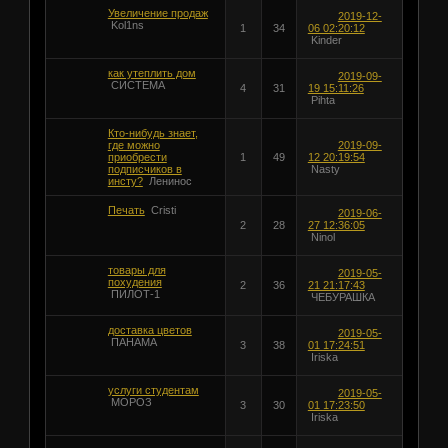
Увеличение продаж
2019-12-
Kol1ns
1
34
06 02:20:12
Kinder
как утеплить дом
2019-09-
СИСТЕМА
4
31
19 15:11:26
Pihta
Кто-нибудь знает,
где можно
2019-09-
приобрести
1
49
12 20:19:54
подписчиков в
Nasty
инсту?
Ленинос
Печать
Cristi
2019-06-
2
28
27 12:36:05
Ninol
товары для
2019-05-
похудения
2
36
21 21:17:43
ПИЛОТ-1
ЧЕБУРАШКА
доставка цветов
2019-05-
ПАНАМА
3
38
01 17:24:51
Iriska
услуги студентам
2019-05-
МОРОЗ
3
30
01 17:23:50
Iriska