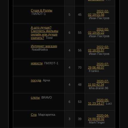
Суши & Роллы
2022-02-
ПИЛОТ-1
5
45
02 19:01:56
Иван Пастров
А што лучше?
2022-02-
Смотреть фильмы
6
55
02 19:00:22
онлайн или лучше
Иван Пастров
скачать?
Тони
Интернет магазин
2022-02-
NataliNatka
4
56
02 18:55:57
Иван Пастров
новости
ПИЛОТ-1
2020-07-
4
70
29 06:48:07
Franko
посуда
Арчи
2020-07-
4
48
11 02:42:34
leha.dranin.96
слоты
BRAVO
2020-05-
6
53
31 23:14:27
Luci
Спа
Маргаритка
2020-04-
3
39
24 00:48:32
MarkTinger