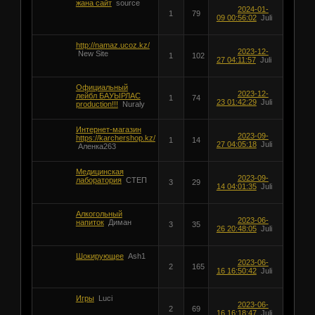
жана сайт
source
2024-01-
1
79
09 00:56:02
Juli
http://namaz.ucoz.kz/
2023-12-
New Site
1
102
27 04:11:57
Juli
Официальный
2023-12-
лейбл БАУЫРЛАС
1
74
23 01:42:29
Juli
production!!!
Nuraly
Интернет-магазин
2023-09-
https://karchershop.kz/
1
14
27 04:05:18
Juli
Аленка263
Медицинская
2023-09-
лаборатория
СТЕП
3
29
14 04:01:35
Juli
Алкогольный
2023-06-
напиток
Диман
3
35
26 20:48:05
Juli
Шокирующее
Ash1
2023-06-
2
165
16 16:50:42
Juli
Игры
Luci
2023-06-
2
69
16 16:18:47
Juli