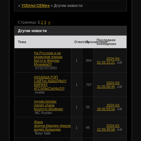
»
YOUrist CENtre
»
Дгугие новости
Страница:
1
2
3
»
Дгугие новости
Последнее
Тема
Ответов
Просмотров
сообщение
На Русском и на
казакском языках
2024-04-
Баттл в Форуме
1
844
01 02:15:21
Juli
Муннара!!!!
STS27071993
ҚАЗАҚША РЭП
САЙТЫ АШЫЛДЫ!!!
2024-03-
БӘРІҢІЗ
1
767
31 05:58:45
Juli
АТСАЛЫСЫҢЫЗ!!!
eradai
mynda kirinder
menim zhana
2024-03-
1
55
forumym tirkelinder
28 06:59:56
Juli
MC Ruslan
Жана
форум.Кiрiндер,тiркелiндер,каласандар
2024-02-
1
66
модер болындар
22 06:49:58
Juli
Batyr bala