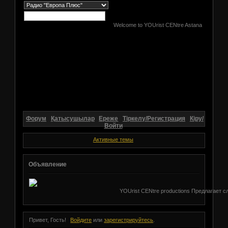
Welcome to YOUrist CENtre Astana
Форум
Қатысушылар
Ереже
Тіркелу/Регистрация
Кіру/
Войти
Активные темы
Объявление
YOUrist CENtre productions Предлагает с
Привет, Гость!
Войдите
или
зарегистрируйтесь
.